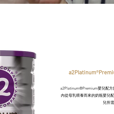
a2Platinum®P
a2Platinum®Premium
內從母乳喂養而來的奶瓶嬰兒
兒所