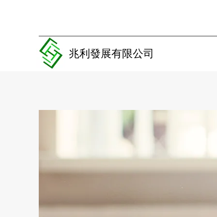
兆利發展有限公司