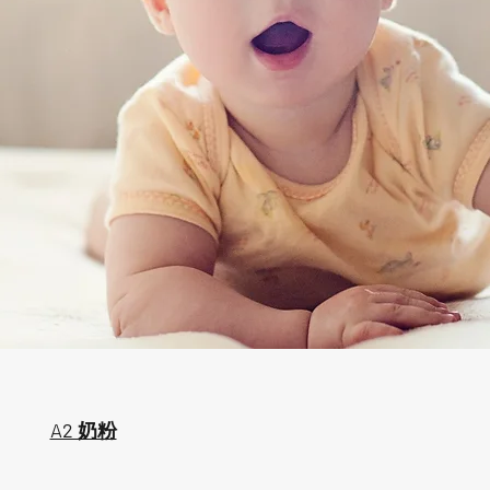
A2 奶粉