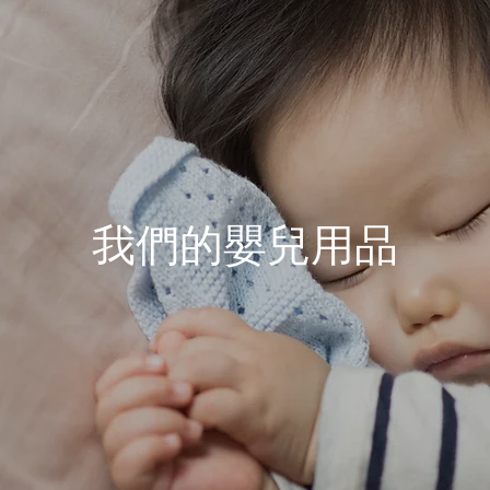
我們的嬰兒用品