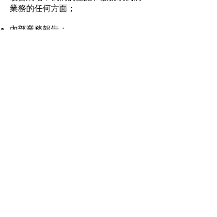
業務的任何方面；
內部業務報告；
僅在實現上述任何目的的必要時傳遞
給第三方。
除上文明確規定的目的外，未經您的
同意，不會出於任何原因將您的信息
（無論是公開的還是私人的）出售，
交換，轉讓或提供給任何其他公司。
如果我們決定完全自行決定對隱私政
策進行任何更改，我們會將這些更改
發佈在此頁面上。
此頁為英文版本的翻譯，任何問題以
英文版本為準
©2020 Sharp Link Development Limited
隱私政策