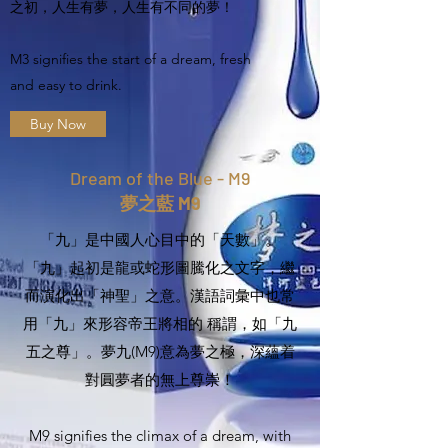
之初，人生有夢，人生有不同的夢！
M3 signifies the start of a dream, fresh
and easy to drink.
Buy Now
Dream of the Blue - M9
夢之藍 M9
「九」是中國人心目中的「天數」。
「九」起初是龍或蛇形圖騰化之文字，繼
而演化出「神聖」之意。漢語詞彙中也常
用「九」來形容帝王將相的 稱謂，如「九
五之尊」。夢九(M9)意為夢之極，深蘊着
對圓夢者的無上尊崇！
M9 signifies the climax of a dream, with