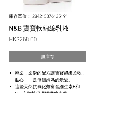
庫存單位： 284215376135191
N&B 寶寶軟綿綿乳液
價
HK$268.00
格
無庫存
輕柔，柔滑的配方讓寶寶超級柔軟，
貼心……是每個媽媽的最愛。
這些天然抗氧化劑富含維生素E和
C，有助於保護嬌嫩的皮膚。
©2020 Sharp Link Development Limited
隱私政策