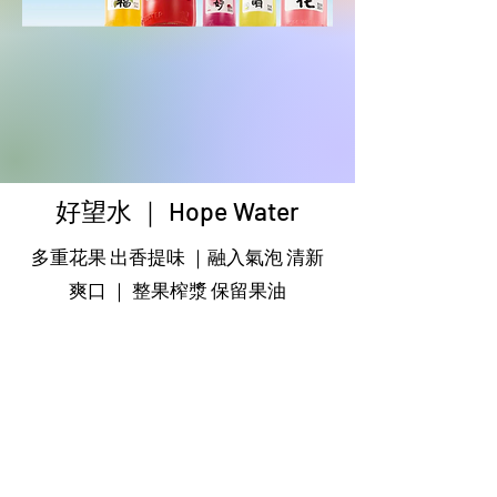
好望水 ｜ Hope Water
多重花果 出香提味 ｜
融入氣泡 清新
爽口 ｜ 整果榨漿 保留果油