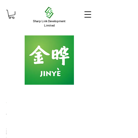
Sharp Link Development
Limited
金
金
金
金
金
曄
曄
曄
曄
曄
山
原
原
酸
六